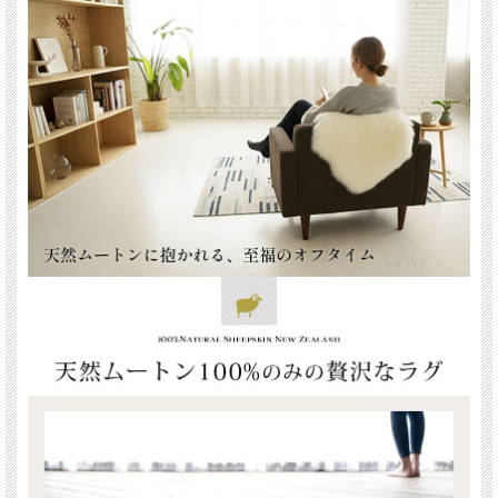
ているため、清潔に保ちながら長くご愛用いただけるのも安心できるポイントで
す。
カラーバリエーションは、シックで重厚感のあるダークブラウン、落ち着いた雰囲
気のグレー、やわらかな印象を与えるサンドベージュ、インテリアのアクセントに
なるシナモン、清潔感あふれるホワイトの5色をご用意しました。お部屋のテイス
トやお好みに合わせてお選びいただける豊富なラインナップは、ナチュラルなイン
テリアからモダンな空間まで幅広く調和します。
「洗えるムートンラグ 1匹サイズ」は、見た目の美しさだけでなく、日常の快適さ
や清潔さを叶える機能性も兼ね備えています。天然素材ならではの上質な質感と心
地よさを、ぜひご自宅で体感してください。
カテゴリー：インテリア
ムートンラグ 1匹サイズ 長毛 シープスキン ムートンマット 天然 ニュージーラン
ド 椅子 ソファ 洗える 北欧 もこもこ 暖かい
サイズ：約90(長さ）× 60(幅）cm
毛足：40-65mm 長毛（ちょうもう）タイプ
素材：ニュージーラン産羊皮シープスキン100%
発送目安：2-3営業日