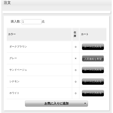
注文
購入数:
点
在
カラー
カート
庫
○
ダークブラウン
×
グレー
入荷連絡を希望
○
サンドベージュ
○
シナモン
○
ホワイト