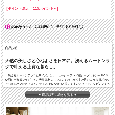
[ポイント還元 115ポイント～]
なら
月々3,833円
から。分割手数料無料
商品説明
天然の美しさと心地よさを日常に。洗えるムートンラ
グで叶える上質な暮らし。
「洗えるムートンラグ 1匹サイズ」は、ニュージーランド産シープスキンを100％
使用した贅沢なラグです。天然素材ならではのやわらかく包み込むような肌ざわり
をお楽しみいただけます。サイズは60×90cmと扱いやすい大きさで、リビングやベ
ッドサイド、ソファの上など、さまざまな場所に気軽に取り入れやすいのも魅力で
す。
▼ 商品説明の続きを見る ▼
毛足はふんわりとした長毛タイプ。たっぷりとした毛並みが生み出すボリューム感
は、見た目にも高級感を添え、お部屋を一段と洗練された空間に演出します。天然
のシープスキンラグは、冬は暖かく夏はさらりと快適に過ごせる調湿機能を備えて
おり、一年を通して快適にご使用いただけます。さらに本製品は洗える仕様となっ