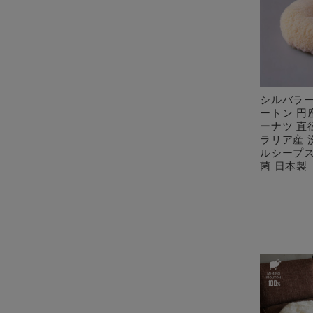
シルバラー
ートン 円
ーナツ 直
ラリア産 
ルシープス
菌 日本製