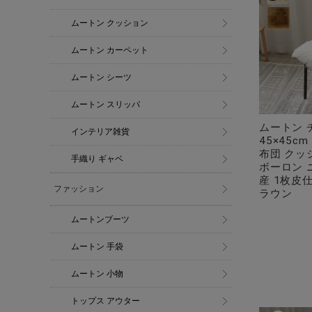
ムートン クッション
ムートン カーペット
ムートン シーツ
ムートン スリッパ
ムートン 
インテリア雑貨
45×45c
布団 クッ
手織り ギャベ
ボーロン 
産 1枚皮
ファッション
ラウン
ムートンブーツ
ムートン 手袋
ムートン 小物
トップス アウター