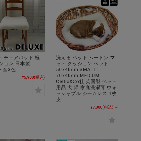
ン チェアパッド 極
洗える ペット ムートン マ
ション 日本製
ット クッション ベッド
E 全3色
50x40cm SMALL
70x40cm MEDIUM
¥5,900
(税込)
Celtic&Co社 英国製 ペット
用品 犬 猫 家庭洗濯可 ウォ
ッシャブル シームレス 1枚
皮
¥7,300
(税込)
～