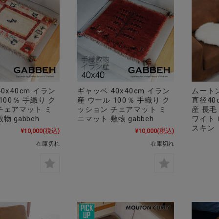
0x40cm イラン
ギャッベ 40x40cm イラン
ムート
100％ 手織り ク
産 ウール 100％ 手織り ク
直径40
チェアマット ミ
ッション チェアマット ミ
産 長毛
物 gabbeh
ニマット 敷物 gabbeh
ワイト
スキン
¥10,000
(税込)
¥10,000
(税込)
在庫切れ
在庫切れ