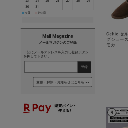
23
24
25
26
27
28
29
30
31
■
■
今日
定休日
Celtic
グシューズ
モカ
下記にメールアドレスを入力し登録ボタン
を押して下さい。
変更・解除・お知らせはこちら