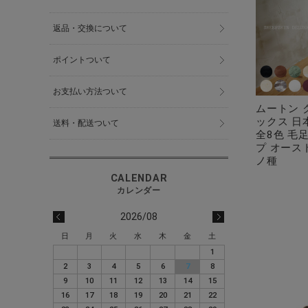
返品・交換について
ポイントついて
お支払い方法ついて
ムートン 
ックス 日本
送料・配送ついて
全8色 毛
プ オース
ノ種
2026/08
日
月
火
水
木
金
土
1
2
3
4
5
6
7
8
9
10
11
12
13
14
15
16
17
18
19
20
21
22