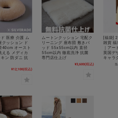
ド 医療 介護 ム
ムートンクッション 宅配ク
[福袋]
座クッション ド
リーニング 座布団 敷きパ
雑貨 
径40cm オースト
ッド 55x55cm以内 直径
｜アー
洗える メディカ
55cm以内 徹底洗浄 抗菌
英国デ
キン 防ダニ 抗
専門店仕上げ
キャラ
¥3,600
(税込)
当
¥12,100
(税込)