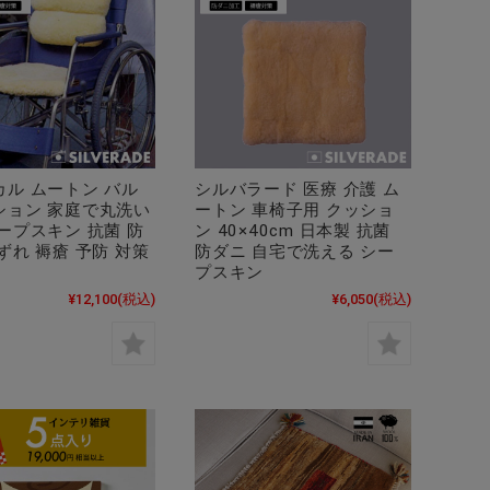
カル ムートン バル
シルバラード 医療 介護 ム
ション 家庭で丸洗い
ートン 車椅子用 クッショ
ープスキン 抗菌 防
ン 40×40cm 日本製 抗菌
ずれ 褥瘡 予防 対策
防ダニ 自宅で洗える シー
プスキン
¥12,100
(税込)
¥6,050
(税込)