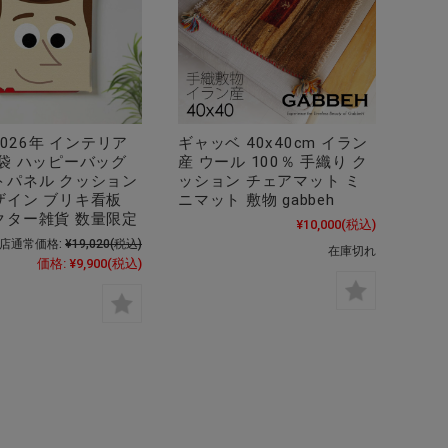
 2026年 インテリア
ギャッベ 40x40cm イラン
福袋 ハッピーバッグ
産 ウール 100％ 手織り ク
トパネル クッション
ッション チェアマット ミ
ザイン ブリキ看板
ニマット 敷物 gabbeh
クター雑貨 数量限定
¥10,000
(税込)
店通常価格:
¥19,020
(税込)
在庫切れ
価格:
¥9,900
(税込)