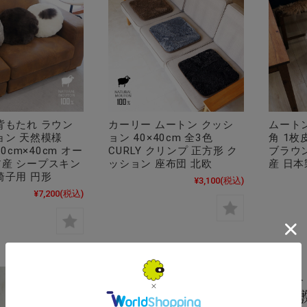
背もたれ ラウン
カーリー ムートン クッシ
ムートン
ョン 天然模様
ョン 40×40cm 全3色
角 1枚
40cm×40cm オー
CURLY クリンプ 正方形 ク
ブラウ
産 シープスキン
ッション 座布団 北欧
産 日本
椅子用 円形
¥3,100
(税込)
¥7,200
(税込)