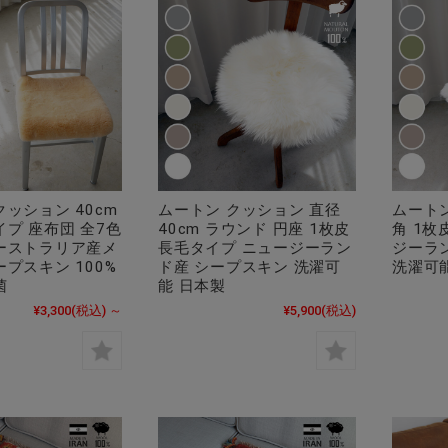
クッション 40cm
ムートン クッション 直径
ムートン
イプ 座布団 全7色
40cm ラウンド 円座 1枚皮
角 1枚
ーストラリア産メ
長毛タイプ ニュージーラン
ジーラ
ープスキン 100%
ド産 シープスキン 洗濯可
洗濯可
菌
能 日本製
¥3,300
(税込)
～
¥5,900
(税込)