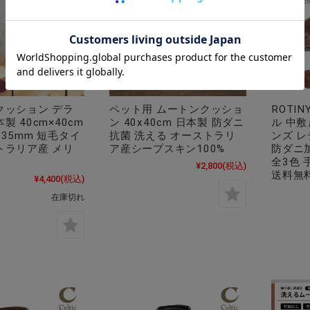
クッション デラ
ペット用 ムートンクッショ
ROTI
製 40cm×40cm
ン 40x40cm 日本製 防ダニ
ル 中敷
足35mm 短毛タイ
抗菌 洗える オーストラリ
ンズ レ
トラリア産 メリ
ア産シープスキン100%
防ダニ
全3色 
¥2,800
(税込)
送料無料 
¥4,400
(税込)
在庫切れ