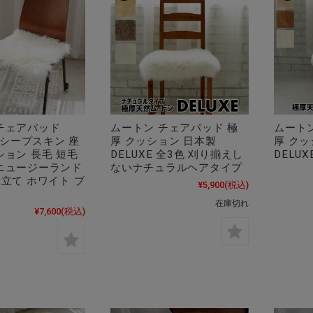
チェアパッド
ムートン チェアパッド 極
ムート
m シープスキン 座
厚 クッション 日本製
厚 クッ
ション 長毛 短毛
DELUXE 全3色 刈り揃えし
DELUX
ニュージーランド
ないナチュラルヘアタイプ
仕立て ホワイト ブ
¥5,900
(税込)
在庫切れ
¥7,600
(税込)