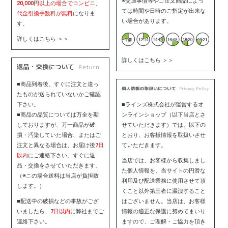
※交通事情等やご注文商品によっ
20,000円以上の場合でコンビニ、
ては時間や日時のご指定が出来な
代金引換手数料が無料
になりま
い場合があります。
す。
詳しくはこちら ＞＞
詳しくはこちら ＞＞
■商品到着後、すぐに注文と違っ
たものが送られていないかご確認
下さい。
■ラインズ株式会社が運営するオ
■商品の品質については万全を期
ンラインショップ（以下当店とさ
しておりますが、万一商品が破
せていただきます）では、以下の
損・汚染していた場合、またはご
とおり、お客様情報を取扱いさせ
注文と異なる場合は、お届け後
7日
ていただきます。
以内
にご連絡下さい。すぐに返
当店では、お客様から収集しまし
品・交換をさせていただきます。
た個人情報を、当サイトの円滑な
（※この場合送料は当店が負担致
利用及び配送業務に使用させて頂
します。）
くこと以外第三者に漏洩すること
■配送中の破損などの事故がござ
はございません。当店は、お客様
いましたら、
7日以内
に弊社までご
情報の適正な保護に努めてまいり
連絡下さい。
ますので、ご理解・ご協力を頂き