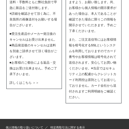
送料・手数料ともに弊社負担で早
ますよう、お願い致します。尚、
急に新品をご送付致します。
お客様から個人情報の開示要求が
※詳細を確認させて頂く為に、不
あった場合は、本人であることが
良箇所の画像送付をお願いする場
確認できた場合に限りこの情報を
合がございます。
開示させていただきます。予めご
了承くださいませ。
■受注生産品やメーカー発注後の
キャンセルはお受け出来ません。
また、ご注文送信等にはお客様情
■商品発送後のキャンセルは送料
報を暗号化するSSLというシステ
を別途ご請求させて頂く場合がご
ムを利用しておりますのでカード
ざいます。
番号やお客様情報は暗号化されて
■お客様のご都合による返品・交
送信されます。安心してお買い物
換はお受け出来ません。予めご了
くださいませ。※当店ではセキュ
承下さいませ。
リティ上の配慮からクレジットカ
ード利用控は原則としてお送りし
詳しくはこちら ＞＞
ておりません。カード会社から送
付されますご利用明細をご確認く
ださい。
個人情報の取り扱いについて
特定商取引法に関する表示