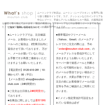
ムートンクラブ本店は、ムートン（シープスキン）を専門に取
り扱う通販サイトです。ラグ、クッションなどのインテリアを
中心にブーツ、手袋らアパレル製品からカー用品、介護用品等
を幅広く取り揃えております。 製品の発送からアフターケアなどのお客様サポートまでを含め
たトータルで満足して頂けるムートンの通販専門サイトです。
■ムートンクラブでは、注文確認
■携帯電話やフリーメール
メール、お客様から頂きましたメ
（Yahoo、Gmail）のメールアド
ールへのご返信は、2営業日以内に
レスでのご注文の際には、予め
返信させて頂いております。 万が
「
order@mouton-club.com
」の
一、メールが届いていない方は、
メールアドレスを受信許可にして
お手数ですが再度ご連絡をいただ
頂きますようお願いいたします。
けますようお願いいたします。
サーバー側で迷惑メールと判断さ
れている可能性があり、当店から
【電話受付】0120-610-281｜10 :
のメールが受信できない場合がご
00から17：00（平日）
ざいます。大変お手数ですが、ご
【メール受付】shop@mouton-
注文の前にお客様側でメールの設
club.com（24時間受付）
定等を予めご確認の上ご利用くだ
■ご注文は土日祝も
24時間受付
し
さいませ。
ております。
■ドメイン指定受信許可設定をさ
■在庫品に関しましては
通常13時
れている場合は必ず