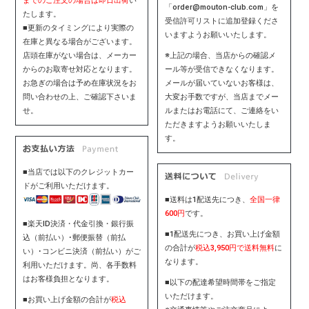
までのご注文の場合は即日出荷
い
「order@mouton-club.com」を
たします。
受信許可リストに追加登録くださ
■更新のタイミングにより実際の
いますようお願いいたします。
在庫と異なる場合がございます。
店頭在庫がない場合は、メーカー
※上記の場合、当店からの確認メ
からのお取寄せ対応となります。
ール等が受信できなくなります。
お急ぎの場合は予め在庫状況をお
メールが届いていないお客様は、
問い合わせの上、ご確認下さいま
大変お手数ですが、当店までメー
せ。
ルまたはお電話にて、ご連絡をい
ただきますようお願いいたしま
す。
■当店では以下のクレジットカー
ドがご利用いただけます。
■送料は1配送先につき、
全国一律
600円
です。
■楽天ID決済・代金引換・銀行振
■1配送先につき、お買い上げ金額
込（前払い）･郵便振替（前払
の合計が
税込3,950円で送料無料
に
い）･コンビニ決済（前払い）がご
なります。
利用いただけます。尚、各手数料
はお客様負担となります。
■以下の配達希望時間帯をご指定
いただけます。
■お買い上げ金額の合計が
税込