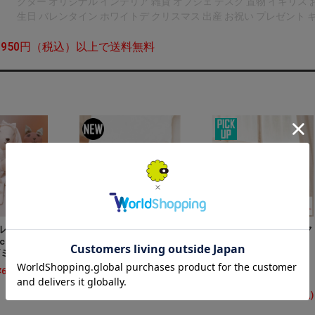
クター オリジナル インテリア 雑貨 オブジェ デスク 置物 イギリス おし
生日 バレンタイン ホワイトデ クリスマス 出産 お祝い プレゼント 
,950円（税込）以上で送料無料
ルズ サマー
メザミドールズ スラン
メザミドールズ ディク
cm 全３種
バーパーティー 全長
シーチックス 全長
ズミ ウサギ
34cm 全３種 英国 猫
34cm 全３種 英国 猫
ネズミ ウサギ パジャ
ネズミ ウサギ アニマ
¥6,930
(税込)
マパーティー
ル 人形
¥6,930
(税込)
¥6,930
(税込)