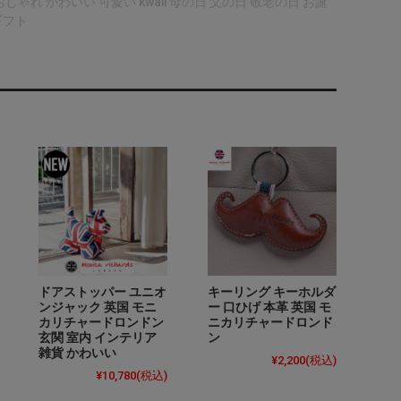
ゃれ かわいい 可愛い kwaii 母の日 父の日 敬老の日 お誕
ギフト
ドアストッパー ユニオ
キーリング キーホルダ
ンジャック 英国 モニ
ー 口ひげ 本革 英国 モ
カリチャードロンドン
ニカリチャードロンド
玄関 室内 インテリア
ン
雑貨 かわいい
¥2,200
(税込)
¥10,780
(税込)