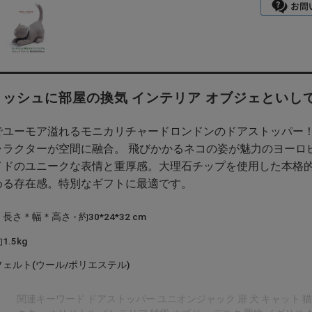
ッシュに部屋の換気 インテリア オブジェといし
でユーモア溢れるモニカリチャードロンドンのドアストッパー！
ャラクターが空間に融合。 飛びかかるネコの姿が魅力のヨーロ
イドのユニークな表情と重厚感。大理石チップを使用した本格的
める存在感。特別なギフトに最適です。
さ＊幅＊高さ - 約30*24*32 cm
.5kg
ェルト(ウール/ポリエステル)
関連キーワード ドアストッパー ユニオンジャック 扉 犬 キャット 猫 ネ