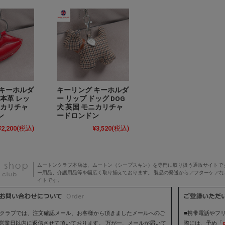
 キーホルダ
キーリング キーホルダ
 本革 レッ
ー リップ ドッグ DOG
ニカリチャ
犬 英国 モニカリチャ
ン
ードロンドン
¥2,200
(税込)
¥3,520
(税込)
ムートンクラブ本店は、ムートン（シープスキン）を専門に取り扱う通販サイトで
ー用品、介護用品等を幅広く取り揃えております。 製品の発送からアフターケア
イトです。
■携帯電話やフリ
ンクラブでは、注文確認メール、お客様から頂きましたメールへのご
際には、予め「
2営業日以内に返信させて頂いております。 万が一、メールが届いて