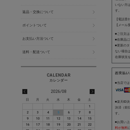
いない方
す。
返品・交換について
【電話受付】
【メール受付
ポイントついて
■ご注文
お支払い方法ついて
■在庫品
■更新の
ない場合
送料・配送ついて
在庫状況
■当店で
2026/08
日
月
火
水
木
金
土
■楽天ID
1
決済（前
2
3
4
5
6
7
8
す。
9
10
11
12
13
14
15
■お買い
16
17
18
19
20
21
22
料が無料