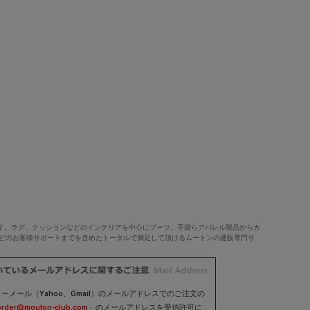
す。ラグ、クッションなどのインテリアを中心にブーツ、手袋らアパレル製品からカ
などのお客様サポートまでを含めたトータルで満足して頂けるムートンの通販専門サ
ーメール（Yahoo、Gmail）のメールアドレスでのご注文の
order@mouton-club.com
」のメールアドレスを受信許可に