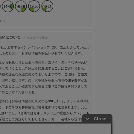
＞＞
会社が運営するオンラインショップ（以下当店とさせていただ
以下のとおり、お客様情報を取扱いさせていただきます。
様から収集しました個人情報を、当サイトの円滑な利用及び
させて頂くこと以外第三者に漏洩することはございません。
情報の適正な保護に努めてまいりますので、ご理解・ご協力
、お願い致します。尚、お客様から個人情報の開示要求があ
人であることが確認できた場合に限りこの情報を開示させて
予めご了承くださいませ。
信等にはお客様情報を暗号化するSSLというシステムを利用し
カード番号やお客様情報は暗号化されて送信されます。安心
ださいませ。※当店ではセキュリティ上の配慮からクレジット
原則としてお送りしておりません。カード会社から送付され
をご確認ください。