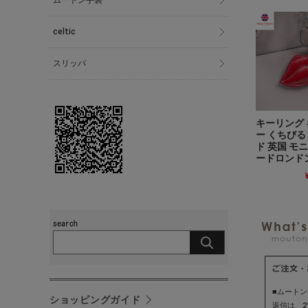
ムートン手袋
celtic
スリッパ
キーリング
ー くちびる
ド 英国 モ
ードロンド
■ムート
ショッピングガイド
返信は、