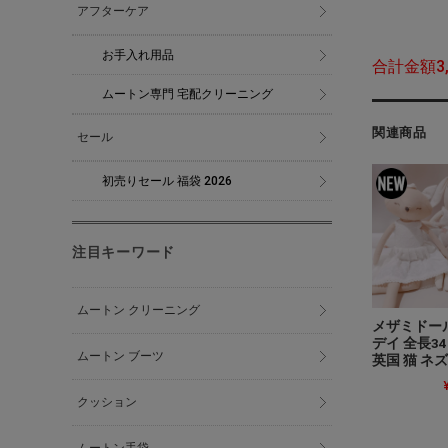
アフターケア
お手入れ用品
合計金額3
ムートン専門 宅配クリーニング
関連商品
セール
初売りセール 福袋 2026
注目キーワード
ムートン クリーニング
メザミドー
デイ 全長34
ムートン ブーツ
英国 猫 ネ
クッション