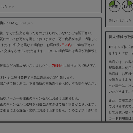
ちら ＞＞
詳しくはこちら 
着後、すぐに注文と違ったものが送られていないかご確認下さい。
品質については万全を期しておりますが、万一商品が破損・汚染して
、またはご注文と異なる場合は、お届け後
7日以内
にご連絡下さい。
■ラインズ株式
品・交換をさせていただきます。（※この場合送料は当店が負担致し
きます）では、
当店では、お客
の破損などの事故がございましたら、
7日以内
に弊社までご連絡下さ
配送業務に使用
当店は、お客様
数料ともに弊社負担で早急に新品をご送付致します。
を頂きますよう
確認させて頂く為に、不良箇所の画像送付をお願いする場合がござい
った場合は、本
いただきます。
産品やメーカー発注後のキャンセルはお受け出来ません。
また、ご注文送
送後のキャンセルは送料を別途ご請求させて頂く場合がございます。
ておりますので
のご都合による返品・交換はお受け出来ません。予めご了承下さいま
してお買い物く
カード利用控は
ますご利用明細
ちら ＞＞