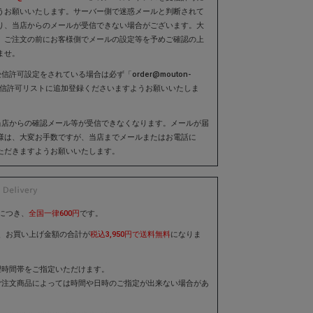
うお願いいたします。サーバー側で迷惑メールと判断されて
り、当店からのメールが受信できない場合がございます。大
、ご注文の前にお客様側でメールの設定等を予めご確認の上
ませ。
信許可設定をされている場合は必ず「order@mouton-
」を受信許可リストに追加登録くださいますようお願いいたしま
当店からの確認メール等が受信できなくなります。メールが届
様は、大変お手数ですが、当店までメールまたはお電話に
ただきますようお願いいたします。
につき、
全国一律600円
です。
き、お買い上げ金額の合計が
税込3,950円で送料無料
になりま
望時間帯をご指定いただけます。
ご注文商品によっては時間や日時のご指定が出来ない場合があ