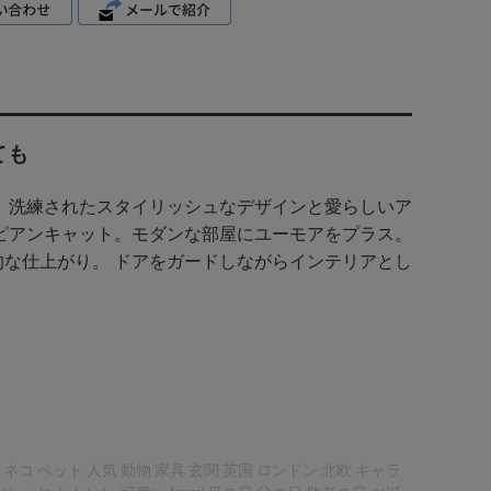
ても
 洗練されたスタイリッシュなデザインと愛らしいア
ピアンキャット。モダンな部屋にユーモアをプラス。
な仕上がり。 ドアをガードしながらインテリアとし
コ ペット 人気 動物 家具 玄関 英国 ロンドン 北欧 キャラ