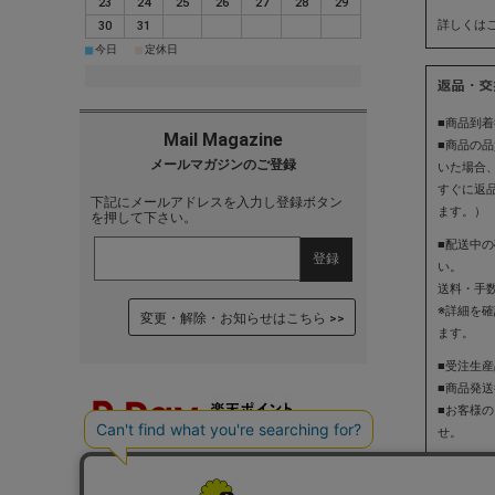
23
24
25
26
27
28
29
詳しくはこ
30
31
■
■
今日
定休日
■商品到
■商品の
いた場合
すぐに返
下記にメールアドレスを入力し登録ボタン
ます。）
を押して下さい。
■配送中
い。
送料・手
※詳細を
変更・解除・お知らせはこちら
ます。
■受注生
■商品発
■お客様
せ。
詳しくはこ