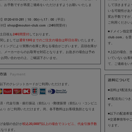
して頂きますよ
は、お手数ですが再度ご連絡をいただけますようお願いいたしま
いる可能性があ
変お手数ですが
0120-610-281｜10 : 00から17：00（平日）
ご利用ください
】shop@mouton-club.com（24時間受付）
■ドメイン指定受
は土日祝も
24時間受付
しております。
club.com
に関しましては
通常13時までのご注文の場合は即日出荷
いたします。
す。
タイミングにより実際の在庫と異なる場合がございます。店頭在庫が
※上記の場合、
は、メーカーからのお取寄せ対応となります。お急ぎの場合は予め
いていないお客
をお問い合わせの上、ご確認下さいませ。
て、ご連絡をい
は以下のクレジットカードがご利用いただけます。
■送料は1配送先
■1配送先につ
決済・代金引換・銀行振込（前払い）･郵便振替（前払い）･コンビニ
す。
払い）がご利用いただけます。尚、各手数料はお客様負担となりま
■以下の配達希
※交通事情等や
上げ金額の合計が
税込20,000円以上の場合でコンビニ、代金引換手数
ります。
になります。