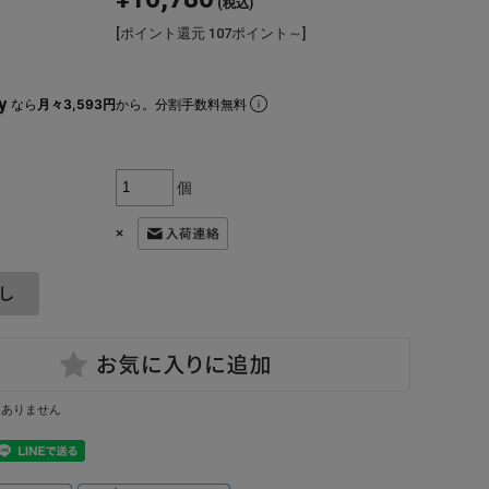
(税込)
[ポイント還元 107ポイント～]
なら
月々3,593円
から。分割手数料無料
個
×
はありません