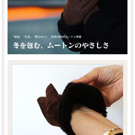
「レディース ムートン手袋」は、寒さから守るだけでなく、ファッション性も追
求した手袋です。大切な人へのギフトとしても最適なこの手袋は、冬の必需品とし
て一つ持っておくと、シーズン中ずっと活躍すること間違いありません。スペイン
産の高級シープスキンの贅沢な触り心地と、ムートンの優れた保温性を、この冬ぜ
ひ体感してみてください。
カラー：ブラック、ブラウン
サイズ：Sサイズ(20-22cm)、Mサイズ（22-24cm）
素材：シープスキン１００％（スペイン産）
製造：中国