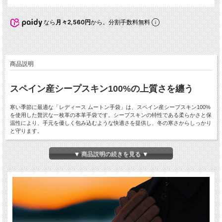
なら
月々2,560円
から。分割手数料無料
商品説明
スペイン産シープスキン100%の上質さを纏う
寒い季節に最適な「レディース ムートン手袋」は、スペイン産シープスキン100%
を使用した贅沢な一枚革の本革手袋です。シープスキンの特性である柔らかさと保
温性により、手元を優しく包み込むような快適さを提供し、冬の寒さからしっかり
と守ります。
シープスキンは、軽量で柔軟性が高く、自然な通気性を持つため、長時間の着用で
▼ 商品説明の続きを見る ▼
も蒸れにくく快適です。また、耐久性にも優れており、長く愛用できる高品質な手
袋としても評価されています。上質な素材を使用することで、デザインと機能性の
両方を実現した一品です。
このムートン手袋は、ビジネスやカジュアルスタイルにもぴったりのブラックとブ
ラウンの2色展開。シンプルで洗練されたデザインが、どんなシーンにもマッチ
し、スタイリッシュに手元を彩ります。特に冬のアウターに合わせると、エレガン
トさと機能性を兼ね備えた大人の印象を演出してくれます。