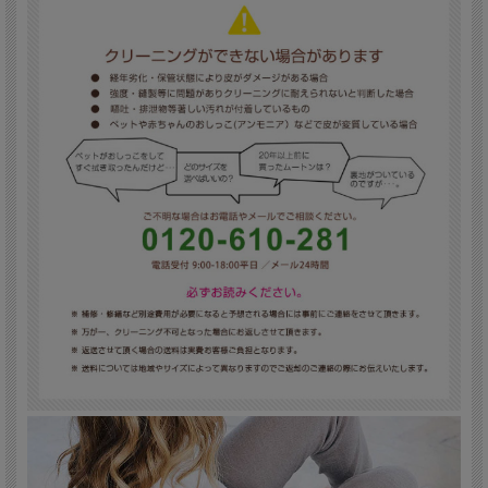
5
6
最大6か月
相談質問無料
保管無料
LINE対応可
送料無料！
料金の確認・注文
送料無料
ご注文いただいたら、専用の発送キットが届きます。ご自宅で荷造り後、運送業者
に電話して引き取りに来てもらえばOKです。クリーニング店までの送料も往復無