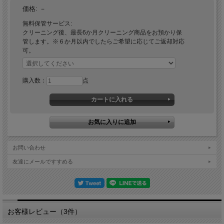
価格:
－
無料保管サービス:
クリーニング後、最長6か月クリーニング商品をお預かり保
管します。※６か月以内でしたらご希望に応じてご返却対応
可。
相談質問無料
購入数：
点
こんな汚れもクリーニング可能なの？どのサイズを選べばいいの？修理はできる
の？など事前のご相談やいつぐらいに仕上がるか？どんな状況かなどご不明な点ご
心配がありましたらお気軽にご相談ください。専門スタッフが対応致します。フリ
ーダイヤル、メール、LINEなどで対応可能です。
お問い合わせ
友達にメールですすめる
お気軽にお電話
ください
お客様レビュー（3件）