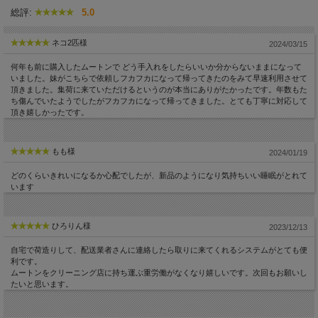
総評:
5.0
ご依頼前のご相談も、お気軽にお問合せください。
ネコ2匹様
2024/03/15
何年も前に購入したムートンで どう手入れをしたらいいか分からないままになって
いました。妹がこちらで依頼しフカフカになって帰ってきたのをみて早速利用させて
0120-610-281
頂きました。集荷に来ていただけるというのが本当にありがたかったです。年数もた
ち傷んでいたようでしたがフカフカになって帰ってきました。とても丁寧に対応して
対応時間 平日9:00-18:00
頂き嬉しかったです。
LINEによる問い合わせも、まずはお友だち追加から
もも様
2024/01/19
今なら新規お友だち追加500円クーポン！
どのくらいきれいになるか心配でしたが、新品のようになり気持ちいい睡眠がとれて
います
⇧こちらをクリック
ひろりん様
2023/12/13
ムートン宅配クリーニングの流れ
自宅で荷造りして、配送業者さんに連絡したら取りに来てくれるシステムがとても便
利です。
step1
ムートンをクリーニング店に持ち運ぶ重労働がなくなり嬉しいです。次回もお願いし
たいと思います。
ネットで注文