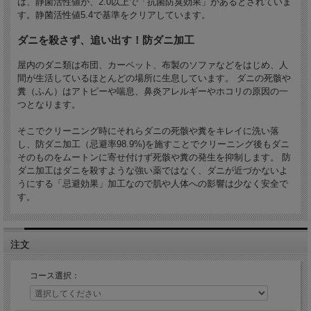
は、静菌活性値が、2.0以上で「抗菌防臭効果」があるとされていま
影響が少なく、安全性にも配慮しています。※有料オプション
す。静菌活性値5.4で基準をクリアしています。
ダニを殺さず、追い出す！防ダニ加工
屋内のダニ類は布団、カーペット、布製のソファなどをはじめ、人
間が生活しているほとんどの場所に生息しています。 ダニの死骸や
起毛仕上げ無料
糞（ふん）はアトピーや喘息、鼻炎アレルギーやホコリの原因の一
つとなります。
そこでクリーニング時にそれらダニの死骸や糞をキレイに洗い落
洗浄後、専用の乾燥機で十分に乾かし、アイロンローラーで毛の縮みを伸ばしてい
きます。最後に職人の手によって丁寧にブラッシングを行い、ムートンならではの
し、防ダニ加工（忌避率98.9%)を施すことでクリーニング後もダニ
「ふわふわ」の風合いに。
そのものをムートンに寄せ付けず死骸や糞の発生を抑制します。 防
ダニ加工はダニを殺すような強い薬ではなく、ダニが近づかないよ
うにする「忌避効果」加工なので肌や人体への影響は少なく安全で
す。
長期保管無料
注文
コース選択：
ご希望の方にはクリーニング後、最大6か月の保管サービスが無料で承ります。ご
不要なシーズンに収納場所に困らず、必要な時はいつでもご連絡頂ければお返し致
します。