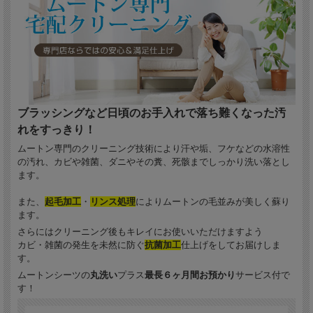
専門クリーニング
ブラッシングなど日頃のお手入れで落ち難くなった汚
ムートンシーツ・寝具
れをすっきり！
ムートン専門のクリーニング技術により汗や垢、フケなどの水溶性
の汚れ、カビや雑菌、ダニやその糞、死骸までしっかり洗い落とし
ます。
1
2
また、
起毛加工
・
リンス処理
によりムートンの毛並みが美しく蘇り
ます。
送料無料
抗菌加工無料
さらにはクリーニング後もキレイにお使いいただけますよう
カビ・雑菌の発生を未然に防ぐ
抗菌加工
仕上げをしてお届けしま
す。
3
4
ムートンシーツの
丸洗い
プラス
最長６ヶ月間お預かり
サービス付で
防ダニ加工
す！
起毛仕上げ
※有料オプション