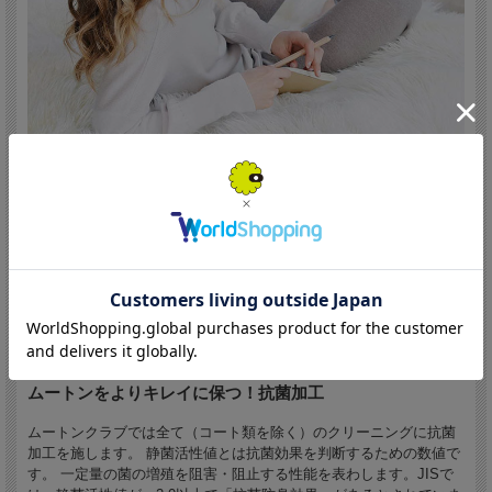
料で重労働も不要です。
抗菌加工無料
全ての製品のクリーニングに抗菌加工を施しています。静菌活性値２.０以上で、
抗菌防臭効果があります。当店のムートンクリーニングは静菌活性値5.4と高い水
準でクリアしています。だからクリーニング後もキレイにお使いいただけます。
防ダニ加工
ムートンをよりキレイに保つ！抗菌加工
ムートンクラブでは全て（コート類を除く）のクリーニングに抗菌
ムートンクリーニングでは、ダニやふんや死骸などの残留物をしっかりと洗い落と
加工を施します。 静菌活性値とは抗菌効果を判断するための数値で
し、業界最高水準の忌避率98.9%の防ダニ加工を施すことで、クリーニング後もダ
す。 一定量の菌の増殖を阻害・阻止する性能を表わします。JISで
ニを寄せ付けず、発生を抑制します。また、この「忌避効果」加工は肌や人体への