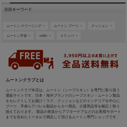
注目キーワード
ムートン クリーニング
ムートン ブーツ
クッション
ムートン手袋
celtic
スリッパ
WEBまたはFAX、お電話でも承ります。サイズ等がご不明な場合はお気軽にお問い合
わせください。
ムートンクラブとは
step2
ムートンクラブ本店は、ムートン（シープスキン）を専門に取り扱う
通販サイトです。日本・海外ブランドのシープスキン・ムートン製品
発送キットが届く
をセレクトしてお届け！ラグ、クッションなどのインテリアを中心に
ブーツ、手袋らアパレル製品からカー用品、介護用品等を幅広く取り
揃えております。 製品の発送からアフターケアなどのお客様サポート
までを含めたトータルで満足して頂けるムートン専門ショップです。