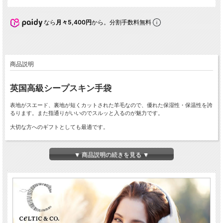
なら
月々5,400円
から。分割手数料無料
商品説明
英国高級シープスキン手袋
表地がスエード、裏地が短くカットされた羊毛なので、優れた保湿性・保温性を誇
るります。また指通りがいいのでスルッと入るのが魅力です。
大切な方へのギフトとしても最適です。
サイズについて
▼ 商品説明の続きを見る ▼
サイズは拳周りの数字を参考にします。手のひらのだいたい頭脳戦と感情線あたり
のラインを目安に横幅を測ってください。メジャーを手のひらに横に巻きつけて、
一周させて測ります。
サイズ；XSサイズ(18cm)、Sサイズ（19cm）、Mサイズ（20cm）、Lサ
イズ(21.5cm)、XLサイズ(23-24cm)
カラー：ブラック、モカ、スパイス
素材：ナチュラルシープスキン
製造：英国