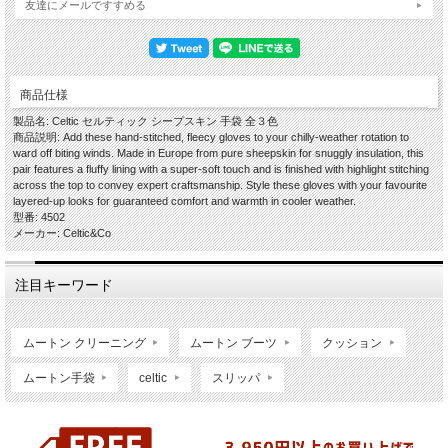
友達にメールですすめる
商品仕様
製品名: Celtic セルティック シープスキン 手袋 全３色
商品説明: Add these hand-stitched, fleecy gloves to your chilly-weather rotation to
ward off biting winds. Made in Europe from pure sheepskin for snuggly insulation, this
pair features a fluffy lining with a super-soft touch and is finished with highlight stitching
across the top to convey expert craftsmanship. Style these gloves with your favourite
layered-up looks for guaranteed comfort and warmth in cooler weather.
型番: 4502
メーカー: Celtic&Co
注目キーワード
ムートン クリーニング
ムートン ブーツ
クッション
ムートン手袋
celtic
スリッパ