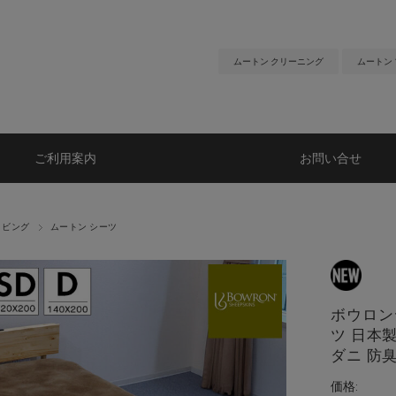
ムートン クリーニング
ムートン
ご利用案内
お問い合せ
リビング
ムートン シーツ
ボウロン
ツ 日本製
ダニ 防
価格: