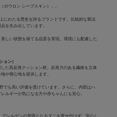
IN（ボウロン シープスキン）」。
40年以上にわたる歴史を誇るブランドです。伝統的な製法
製品を生み出しています。
く美しい状態を保てる品質を実現。環境にも配慮した
ション）
用した高反発クッション材。反発力のある繊維を立体
心地や寝心地を提供します。
野でも高い評価を受けています。さらに、内部はハ
アレルギーが気になる方や赤ちゃんにも安心。
。 アレルゲンの原因となるダニを寄せ付けず、安心し