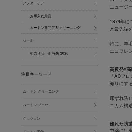
アフターケア
ニュージー
お手入れ用品
1879年
ムートン専門 宅配クリーニング
と最先端
セール
特に、羊
エコフレ
初売りセール 福袋 2026
高反発×
注目キーワード
「AQフ
織りにす
ムートン クリーニング
床ずれ防
ニカム構
ムートン ブーツ
クッション
優れた抗
中綿には