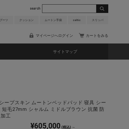
 ブーツ
クッション
ムートン手袋
celtic
スリッパ
マイページへログイン
カートをみる
サイトマップ
シープスキン ムートンベッドパッド 寝具 シー
 短毛27mm シャルム ミドルブラウン 抗菌 防
臭加工
¥605,000
～
(税込)