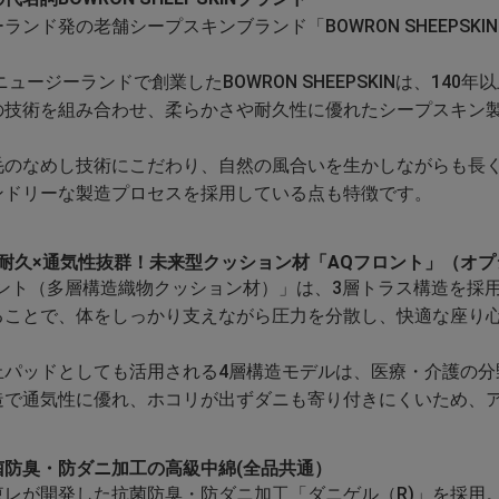
ランド発の老舗シープスキンブランド「BOWRON SHEEPSK
にニュージーランドで創業したBOWRON SHEEPSKINは、1
の技術を組み合わせ、柔らかさや耐久性に優れたシープスキン
毛のなめし技術にこだわり、自然の風合いを生かしながらも長
ンドリーな製造プロセスを採用している点も特徴です。
高耐久×通気性抜群！未来型クッション材「AQフロント」（オプ
ロント（多層構造織物クッション材）」は、3層トラス構造を採
ることで、体をしっかり支えながら圧力を分散し、快適な座り
止パッドとしても活用される4層構造モデルは、医療・介護の分
造で通気性に優れ、ホコリが出ずダニも寄り付きにくいため、
菌防臭・防ダニ加工の高級中綿(全品共通）
東レが開発した抗菌防臭・防ダニ加工「ダニゲル（R)」を採用