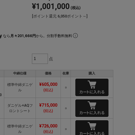
¥1,001,000
(税込)
[ポイント還元 6,050ポイント～]
なら
月々201,666円
から。分割手数料無料
点
中綿仕様
価格
在庫
購入
¥605,000
標準中綿ダニゲ
○
ル
(税込)
0
¥715,000
ダニゲル+AQフ
○
ロントシート
(税込)
¥726,000
標準中綿ダニゲ
○
ル
(税込)