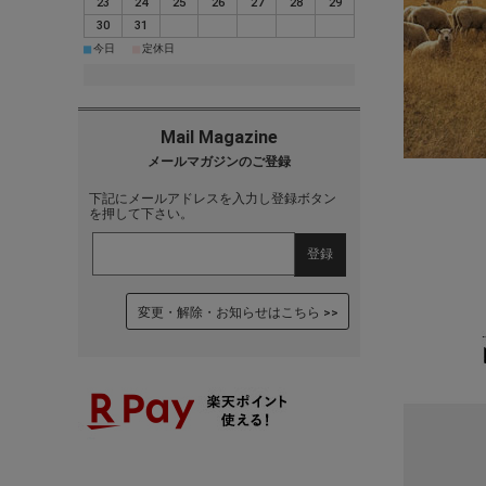
23
24
25
26
27
28
29
30
31
■
■
今日
定休日
下記にメールアドレスを入力し登録ボタン
を押して下さい。
変更・解除・お知らせはこちら