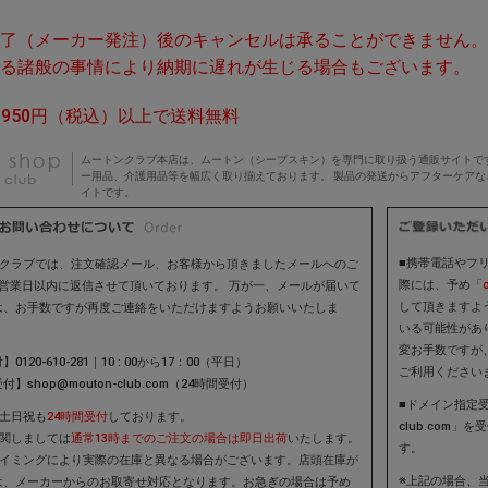
完了（メーカー発注）後のキャンセルは承ることができません。
係る諸般の事情により納期に遅れが生じる場合もございます。
,950円（税込）以上で送料無料
ムートンクラブ本店は、ムートン（シープスキン）を専門に取り扱う通販サイトで
ー用品、介護用品等を幅広く取り揃えております。 製品の発送からアフターケア
イトです。
■携帯電話やフリ
ンクラブでは、注文確認メール、お客様から頂きましたメールへのご
際には、予め「
2営業日以内に返信させて頂いております。 万が一、メールが届いて
して頂きますよ
は、お手数ですが再度ご連絡をいただけますようお願いいたしま
いる可能性があ
変お手数ですが
0120-610-281｜10 : 00から17：00（平日）
ご利用ください
】shop@mouton-club.com（24時間受付）
■ドメイン指定受
は土日祝も
24時間受付
しております。
club.com
に関しましては
通常13時までのご注文の場合は即日出荷
いたします。
す。
タイミングにより実際の在庫と異なる場合がございます。店頭在庫が
※上記の場合、
は、メーカーからのお取寄せ対応となります。お急ぎの場合は予め