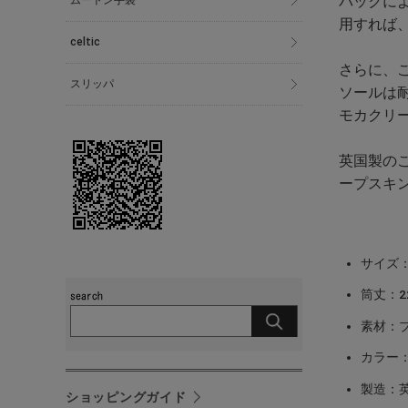
バックに
ムートン手袋
用すれば
celtic
さらに、
スリッパ
ソールは
モカクリー
英国製のこ
ープスキ
サイズ：U
筒丈：2
素材：
カラー
製造：
ショッピングガイド