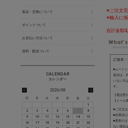
※ご注文
返品・交換について
※輸入に
ポイントついて
合計金額3
お支払い方法ついて
送料・配送ついて
■ムート
返信は、
いない方
す。
2026/08
【電話受付】
日
月
火
水
木
金
土
【メール受付
1
■ご注文
2
3
4
5
6
7
8
■在庫品
9
10
11
12
13
14
15
■更新の
16
17
18
19
20
21
22
ない場合