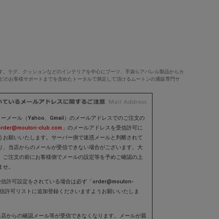
す。ラグ、クッションなどのインテリアを中心にブーツ、手袋らアパレル製品からカ
などのお客様サポートまでを含めたトータルで満足して頂けるムートンの通販専門サ
ーメール（Yahoo、Gmail）のメールアドレスでのご注文の
order@mouton-club.com
」のメールアドレスを受信許可に
うお願いいたします。サーバー側で迷惑メールと判断されて
り、当店からのメールが受信できない場合がございます。大
、ご注文の前にお客様側でメールの設定等を予めご確認の上
ませ。
信許可設定をされている場合は必ず「order@mouton-
」を受信許可リストに追加登録くださいますようお願いいたしま
当店からの確認メール等が受信できなくなります。メールが届