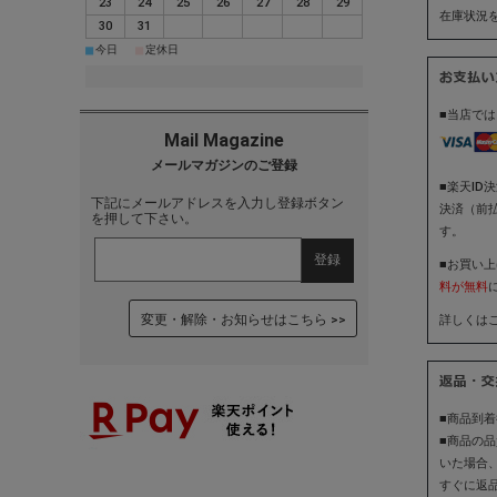
23
24
25
26
27
28
29
在庫状況
30
31
■
■
今日
定休日
■当店で
■楽天ID
下記にメールアドレスを入力し登録ボタン
決済（前
を押して下さい。
す。
■お買い
料が無料
変更・解除・お知らせはこちら
詳しくはこ
■商品到
■商品の
いた場合
すぐに返