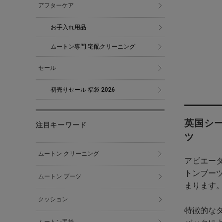
アフターケア
お手入れ用品
ムートン専門 宅配クリーニング
セール
初売りセール 福袋 2026
英国シ
注目キーワード
ツ
ムートン クリーニング
アビエータ
トンブー
ムートン ブーツ
まります
クッション
特徴的な