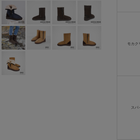
モカク
スパ