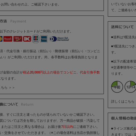
いていないお客
をお問い合わせの上、ご確認下さいませ。
て、ご連絡をい
は以下のクレジットカードがご利用いただけます。
■送料は1配送先
■1配送先につ
決済・代金引換・銀行振込（前払い）･郵便振替（前払い）･コンビニ
す。
払い）がご利用いただけます。尚、各手数料はお客様負担となりま
■以下の配達希
※交通事情等や
上げ金額の合計が
税込20,000円以上の場合でコンビニ、代金引換手数
ります。
になります。
ちら ＞＞
詳しくはこちら 
着後、すぐに注文と違ったものが送られていないかご確認下さい。
品質については万全を期しておりますが、万一商品が破損・汚染して
、またはご注文と異なる場合は、お届け後
7日以内
にご連絡下さい。
■ラインズ株式
品・交換をさせていただきます。（※この場合送料は当店が負担致し
きます）では、