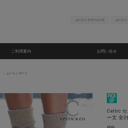
ムートン クリーニング
ムートン
ご利用案内
お問い合せ
ムートンブーツ
Celti
ー丈 全2
価格: