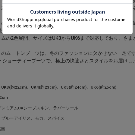
より形状保持性が高く、美しいシルエットを保ちながら長時間
、2イン1のスタイルを楽しむことができ、さまざまなコーディ
このブーツは家庭で洗えるため、お手入れも簡単。いつでも清
耐久性が高く、長時間の歩行でも快適なサポートを提供します
ムの2色展開、サイズはUK3からUK6まで対応しており、さ
のムートンブーツは、冬のファッションに欠かせない一足です。あ
ン ショーティーブーツで、極上の快適さとスタイルをお届けし
K3(約22cm)、UK4(約23cm)、UK5(約24cm)、UK6(約25cm)
2cm
プレミアムUKシープスキン、ラバーソール
：ブルーアイリス、モカ、スパイス
英国