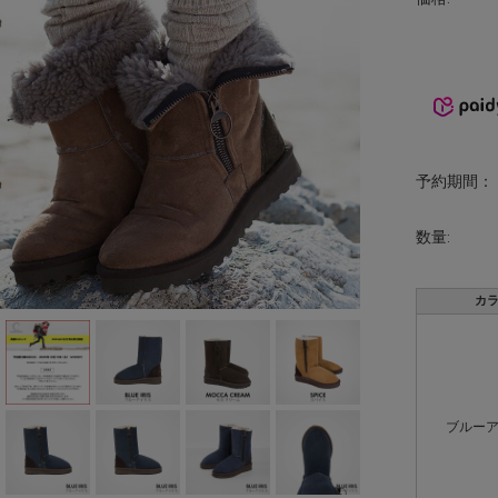
予約期間：
数量:
カ
ブルー