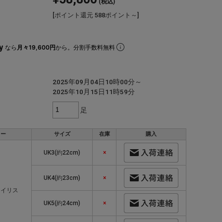
(税込)
[ポイント還元 588ポイント～]
なら
月々19,600円
から。分割手数料無料
2025年09月04日10時00分～
2025年10月15日11時59分
足
ラー
サイズ
在庫
購入
UK3(約22cm)
×
UK4(約23cm)
×
アイリス
UK5(約24cm)
×