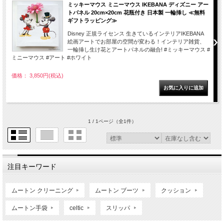
ミッキーマウス ミニーマウス IKEBANA ディズニー アー
トパネル 20cm×20cm 花瓶付き 日本製 一輪挿し ≪無料
ギフトラッピング≫
Disney 正規ライセンス 生きているインテリアIKEBANA
絵画アートでお部屋の空間が変わる！インテリア雑貨、
一輪挿し生け花とアートパネルの融合! #ミッキーマウス #
ミニーマウス #アート #ホワイト
価格： 3,850円(税込)
1 / 1ページ
（全1件）
注目キーワード
ムートン クリーニング
ムートン ブーツ
クッション
ムートン手袋
celtic
スリッパ