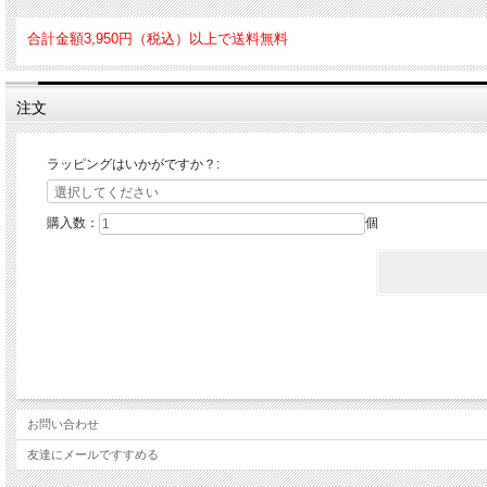
お花の楽しみ方を変える方法活け花の全く新しい提案。
花を見て心が和んだり、季節を感じて風流な気分を味合う。 そんな活け花の世界をキ
合計金額3,950円（税込）以上で送料無料
サイズ：30cm×30cm×2.7cm
注文
素材：キャンバス(クレサン社製)、木枠(合成パイン材)
製造：日本
ラッピングはいかがですか？:
購入数：
個
お問い合わせ
友達にメールですすめる