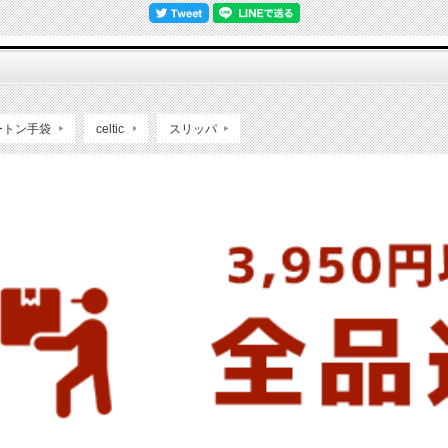
ートン手袋
celtic
スリッパ