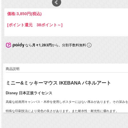
価格:
3,850円
(税込)
[ポイント還元 38ポイント～]
なら
月々1,283円
から。分割手数料無料
商品説明
ミニー&ミッキーマウス IKEBANA パネルアート
Disney 日本正規ライセンス
高級な絵画用キャンバス・木枠を使用しポスターにはない厚みがあります。その深み
特殊な印刷技法により発色の良さがあります。また耐水性・耐光性に優れます。
フレーム要らずでどこにでもすぐ簡単に飾れる手軽さと、キャンバスならではのアート
生きているインテリア「生け花+インテリアアート」