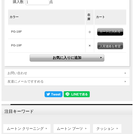
購入数:
点
在
カラー
カート
庫
○
PG-18F
×
PG-19F
入荷連絡を希望
お問い合わせ
友達にメールですすめる
注目キーワード
ムートン クリーニング
ムートン ブーツ
クッション