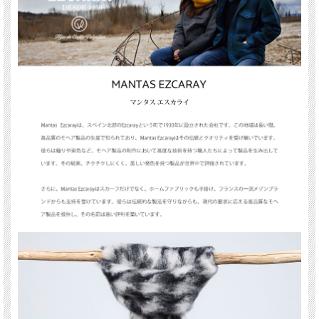
MANTAS EZCARAY（マンタスエスカライ）
MANTAS EZCARAY（マンタスエスカライ）はスペイン北部ラ・リオハ地域にて
1930年にスタートした老舗織物メーカー。
糸染め・織り・加工するという工程を熟練した職人が一貫して行うことで品質を維
持し、 伝統的な製法としてアザミの実による起毛を地元の農家と提携して守り続
けています。 自然由来の手法を継承し続けることで、他に類をみない風合いと発
色の良い製品を現代に至るまで生み出し続けています。
モヘア特有のチクチクした肌ざわりもなく、驚くほどに軽く柔らかいのが特徴で
す。その伝統技術とクオリティーが欧米の有名メゾンからも高い評価を得ていま
す。
サイズ／幅22cm/長さ250cm
素材／モヘア73%、ウール24%、ナイロン3%
生産国／スペイン
お手入方法／基本的にはシーズン終わりにクリーニングに出します。自
宅で洗濯する場合は、デリケート生地用の中性洗剤を用いて、冷水で優
しく押し洗いします。十分にすすいで軽く脱水したら、平置きで乾燥さ
せましょう。
備考／※掲載写真はパソコンのモニターによって実物と色味が異なる場
合がございます。