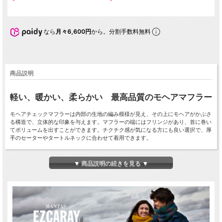
なら
月々6,600円
から。分割手数料無料
商品説明
軽い、暖かい、柔らかい 最高品質のモヘアマフラー
モヘアチェックマフラーは内部の生地の編み模様が見え、その上にモヘアがかぶさ
る構造で、立体的な印象を与えます。マフラーの端にはフリンジがあり、首に巻い
てボリュームを出すことができます。チクチク感が気になる方にも良い選択で、厚
手のセーターやタートルネックに合わせて着用できます。
▼ 商品説明の続きを見る ▼
モヘア（mohair）とは
モヘアは、「アンゴラヤギ」の毛から作られた天然繊維です。生糸のような独特の
光沢をもっており、毛足が長くて通気性が良いことが特徴の、美しい被毛です。非
常になめらかでシルクのように美しい光沢があるのが特徴です。吸湿性に優れてい
るという特徴もあります。かゆみも出にくく、敏感肌の人にも適しています。丈夫
で耐久性があり、弾力性もあるためシワになりにくいのもメリットです。