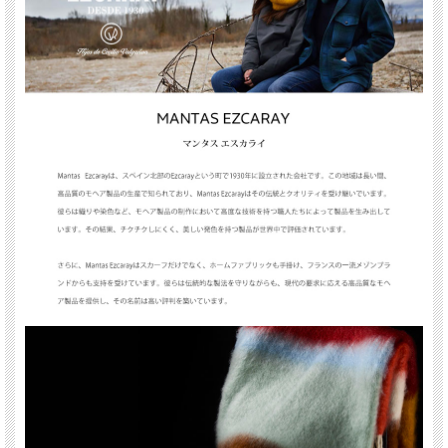
MANTAS EZCARAY（マンタスエスカライ）
MANTAS EZCARAY（マンタスエスカライ）はスペイン北部ラ・リオハ地域にて
1930年にスタートした老舗織物メーカー。
糸染め・織り・加工するという工程を熟練した職人が一貫して行うことで品質を維
持し、 伝統的な製法としてアザミの実による起毛を地元の農家と提携して守り続
けています。 自然由来の手法を継承し続けることで、他に類をみない風合いと発
色の良い製品を現代に至るまで生み出し続けています。
モヘア特有のチクチクした肌ざわりもなく、驚くほどに軽く柔らかいのが特徴で
す。その伝統技術とクオリティーが欧米の有名メゾンからも高い評価を得ていま
す。
サイズ：幅22cm×長さ180cm
素材：モヘア50%、ウール48%、ナイロン2%
生産国：スペイン
メーカー・ブランド：MANTAS EZCARAY（マンタスエスカライ）
お手入方法：硬い洋服ブラシで常に毛羽立ちの方向にブラッシングして
ください。
備考：※掲載写真はパソコンのモニターによって実物と色味が異なる場
合がございます。