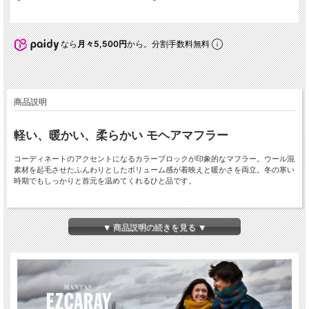
なら
月々5,500円
から。分割手数料無料
商品説明
軽い、暖かい、柔らかい モヘアマフラー
コーディネートのアクセントになるカラーブロックが印象的なマフラー。ウール混
素材を起毛させたふんわりとしたボリューム感が着映えと暖かさを両立。冬の寒い
時期でもしっかりと首元を温めてくれるひと品です。
▼ 商品説明の続きを見る ▼
モヘア（mohair）とは
モヘアは、「アンゴラヤギ」の毛から作られた天然繊維です。生糸のような独特の
光沢をもっており、毛足が長くて通気性が良いことが特徴の、美しい被毛です。非
常になめらかでシルクのように美しい光沢があるのが特徴です。吸湿性に優れてい
るという特徴もあります。かゆみも出にくく、敏感肌の人にも適しています。丈夫
で耐久性があり、弾力性もあるためシワになりにくいのもメリットです。