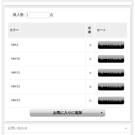
購入数:
点
在
カラー
カート
庫
○
HM-4
○
HM-50
○
HM-51
○
HM-52
○
HM-53
お問い合わせ