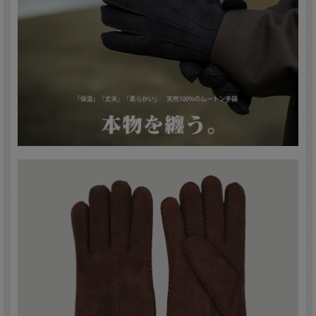
「メンズ ムートン手袋」は、寒さから守るだけでなく、ファッション性も追求し
た手袋です。大切な人へのギフトとしても最適なこの手袋は、冬の必需品として一
つ持っておくと、シーズン中ずっと活躍すること間違いありません。スペイン産の
高級シープスキンの贅沢な触り心地と、ムートンの優れた保温性を、この冬ぜひ体
感してみてください。
カラー：ブラック、ブラウン
サイズ：Lサイズ(24-26cm)、XLサイズ(26-27cm)
素材：シープスキン１００％（スペイン産）
製造：中国