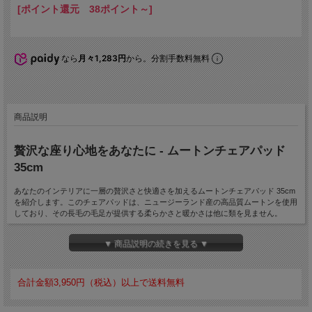
[ポイント還元 38ポイント～]
なら
月々1,283円
から。分割手数料無料
商品説明
贅沢な座り心地をあなたに - ムートンチェアパッド
35cm
あなたのインテリアに一層の贅沢さと快適さを加えるムートンチェアパッド 35cm
を紹介します。このチェアパッドは、ニュージーランド産の高品質ムートンを使用
しており、その長毛の毛足が提供する柔らかさと暖かさは他に類を見ません。
直径35cmのラウンドタイプで設計されており、どんなチェアにもフィットしま
▼ 商品説明の続きを見る ▼
す。チェアの硬さや冷たさを和らげることで、長時間の座り作業やリラックスタイ
ムをより快適に過ごすことができます。
ムートンチェアパッド 35cmは、その優れた素材とデザインで、あなたの日常に贅
合計金額3,950円（税込）以上で送料無料
沢なひとときをもたらします。ニュージーランド産の高品質ムートンがもたらす極
上の座り心地を、ぜひお試しください。カラーも豊富で、お部屋に合わせて選べる