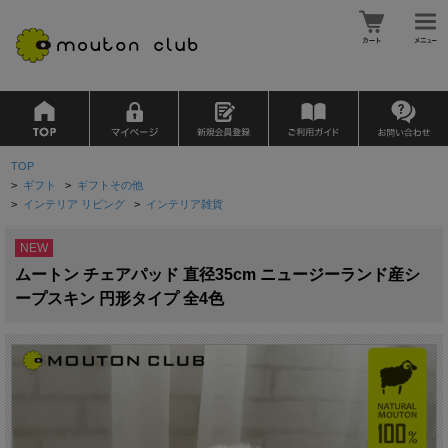
TOP
>
ギフト
>
ギフトその他
>
インテリア リビング
>
インテリア雑貨
NEW
ムートン チェアパッド 直径35cm ニュージーランド産シ
ープスキン 円形タイプ 全4色