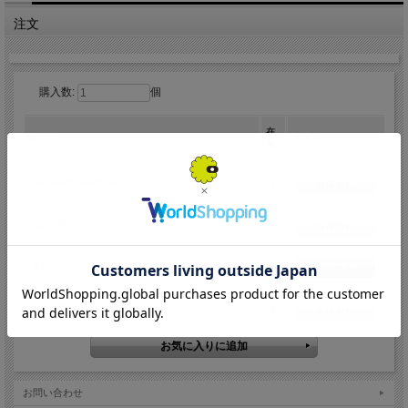
のも嬉しいポイントです。快適さとスタイルを兼ね備えたこのチェアパッドで、日
常の座り心地をワンランクアップさせましょう。
注文
サイズ：直径35cm
カラー：チャコールグレー、ラテ、ロージー、ホワイト
購入数:
個
素材：シープスキン（ニュージーランド産）、中綿ポリエステル、裏
地：スエード調ポリエステル
製造：中国
在
カラー
カート
仕様：長毛タイプ
庫
×
01.チャコールグレー
在庫切れ
×
02.ラテ
在庫切れ
○
03.ロージー
×
04.ホワイト
在庫切れ
お問い合わせ