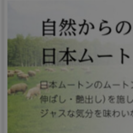
また、中材にはポリエステル綿を採用しているため、シープスキンの柔らかさとポリ
「ウイング」は、日本ムートン（旧：ニチロ毛皮）の高い技術力と信頼性に裏打ちされ
は、毎晩の眠りをより快適で、より贅沢なものにしてくれます。
特に、寒い夜や冷え性の方にもおすすめです。シープスキンが持つ温かさが体を包み
ツをお探しの方にぴったりです。
ムートンシーツ「ウイング」で、日々の睡眠をグレードアップしてみませんか？
商品詳細
サイズ：（シングル）90×200cm
毛長：25mm
カラー：グレー、ピンク
素材：（表地）オーストラリア産シープスキン、（中材）ポリエステル綿、（裏
原皮原産国：オーストリア
メーカー：日本ムートン株式会社（旧ニチロ毛皮）