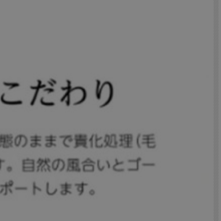
ドとしても使える設計なので、寝具のセットをより簡単に、そしてより贅沢に。
ません。シープスキン特有のしなやかさと優れた保温性、通気性を持つ「ウイング」
やすいため、お手入れも簡単。日常的に使用する寝具として、長持ちする高品質のシー