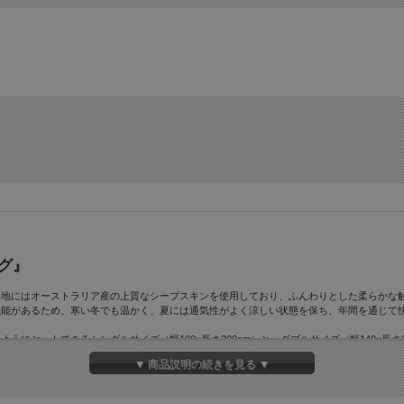
グ』
地にはオーストラリア産の上質なシープスキンを使用しており、ふんわりとした柔らかな触
機能があるため、寒い冬でも温かく、夏には通気性がよく涼しい状態を保ち、年間を通じて
にセットできるシングルサイズ（幅100×長さ200cm）と、ダブルサイズ（幅140×長さ
▼ 商品説明の続きを見る ▼
きをプラスします。シンプルでありながら洗練された色味は、インテリアに馴染みやすく