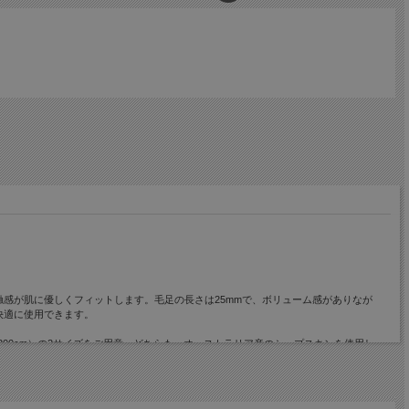
感が肌に優しくフィットします。毛足の長さは25mmで、ボリューム感がありなが
快適に使用できます。
200cm）の2サイズをご用意。どちらも、オーストラリア産のシープスキンを使用し、
、空間を一層上品に仕上げます。さらに、ムートンシーツの裏地にはポリエステルを使用