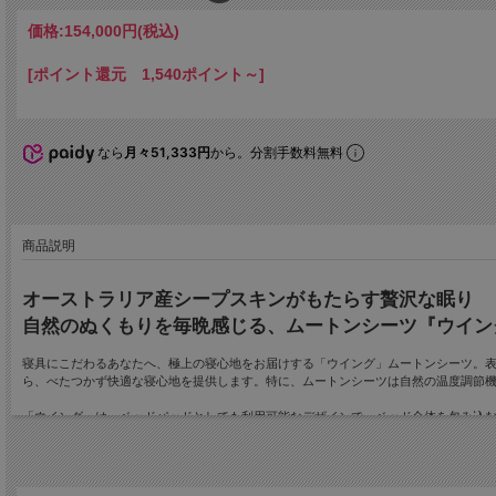
価格:
154,000円
(税込)
[ポイント還元 1,540ポイント～]
なら
月々51,333円
から。分割手数料無料
商品説明
オーストラリア産シープスキンがもたらす贅沢な眠り
自然のぬくもりを毎晩感じる、ムートンシーツ『ウイン
寝具にこだわるあなたへ、極上の寝心地をお届けする「ウイング」ムートンシーツ。表
ら、べたつかず快適な寝心地を提供します。特に、ムートンシーツは自然の温度調節
「ウイング」は、ベッドパッドとしても利用可能なデザインで、ベッド全体を包み込むよう
国産なめし皮技術で仕上げた高品質の製品です。
カラーはキャメル、ライトグレー、ローズの3色展開で、どれも寝室に温かみと落ち着
しているため、軽量で取り扱いやすく、持ち運びにも便利です。