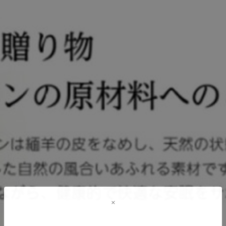
エステルの耐久性を兼ね備えたシーツとして、長期間の使用にも適しています。ベッドパッ
た商品。長年の経験を持つ職人たちが1枚1枚丁寧に仕上げているため、品質に妥協はあり
込み、寝つきが良くなり、翌朝もスッキリと目覚められることでしょう。また、軽量で使い
地）ポリエステル