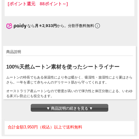
[ポイント還元 88ポイント～]
なら
月々2,933円
から。分割手数料無料
商品説明
100%天然ムートン素材を使ったシートライナー
ムートンの特長でもある保温性により冬は暖かく、吸湿性・放湿性により夏はさら
さら。一年を通じて赤ちゃんのデリケート肌から守ってくれます。
オーストラリア産ムートンなので密度が高いので弾力性と体圧分散による、いわゆ
る床ズレ防止にも役立ちます。
クルマやベビーカーだけでなく、ベッドマットとしても快適にご利用頂けます。
▼ 商品説明の続きを見る ▼
※シートベルトを通す切込みがあります。
サイズ：幅30cm、長さ70cm
合計金額3,950円（税込）以上で送料無料
カラー：ブルー
素材：シープスキン
ブランド：AUSKIN