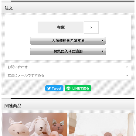
す。大切な方へのプレゼントや誕生日祝い、新居祝いなどのギフトにも最適です。
注文
イギリスのモニカリチャードロンドン（Monica Richards London）ブランド
サイズ：長さ＊幅＊高さ－ 約30＊26＊18cm
素材：ェルト（ウール／ポリエステル）、中材名：ポリエステル中空繊
在庫
×
維/MDFボード
生産地：インド／企画デザイン：英国
関連キーワード 壁掛け 壁飾り イギリス 雑貨 イギリス雑貨 インテリ
ア インテリア雑貨 ユニオンジャック 扉 犬 ドッグ いぬ ペット ブラ
ンド 人気 動物 家具 玄関 英国 ロンドン 北欧 キャラクター オリジナ
ル オブジェ おしゃれ かわいい 可愛い kwaii 母の日 父の日 敬老の日
お誕生日 バレンタイン ホワイトデ クリスマス 出産 お祝い プレゼン
お問い合わせ
ト ギフト
友達にメールですすめる
関連商品