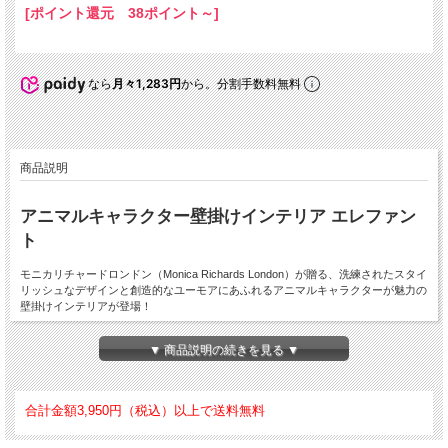
[ポイント還元 38ポイント～]
なら
月々1,283円
から。分割手数料無料
商品説明
アニマルキャラクター壁掛けインテリア エレファン
ト
モニカリチャードロンドン（Monica Richards London）が贈る、洗練されたスタイ
リッシュなデザインと創造的なユーモアにあふれるアニマルキャラクターが魅力の
壁掛けインテリアが登場！
ドッグ、シープ、フォックス、サイ、ワニ、ゾウなど、さまざまな動物の顔が現代
▼ 商品説明の続きを見る ▼
の生活スペースにぴったりなサイズで楽しめます。エレファントはシンプルなデザ
インで、グレイのフェースとダークグレイの耳、白い牙が印象的です。目がなくて
も個性的なキャラクターが魅力で、部屋のアクセントとしても飾りたいアイテムで
す。ユニークな表情の顔は一つ一つ手作業でハンドメイドされています。
合計金額3,950円（税込）以上で送料無料
サイズは約30×26×18cmで、フェルト（ウール/ポリエステル）素材で作られていま