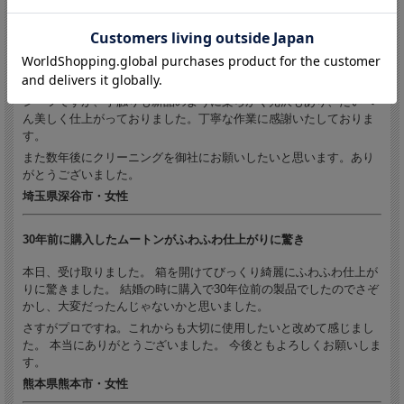
東京都八王子市・女性
5年前のムートンシーツが新品のように
本日、無事にシーツ等受け取りました。5年ほど使っていたムートン
シーツですが、手触りも新品のように柔らかく光沢もあり、たいへ
ん美しく仕上がっておりました。丁寧な作業に感謝いたしておりま
す。
また数年後にクリーニングを御社にお願いしたいと思います。あり
がとうございました。
埼玉県深谷市・女性
30年前に購入したムートンがふわふわ仕上がりに驚き
本日、受け取りました。 箱を開けてびっくり綺麗にふわふわ仕上が
りに驚きました。 結婚の時に購入で30年位前の製品でしたのでさぞ
かし、大変だったんじゃないかと思いました。
さすがプロですね。これからも大切に使用したいと改めて感じまし
た。 本当にありがとうございました。 今後ともよろしくお願いしま
す。
熊本県熊本市・女性