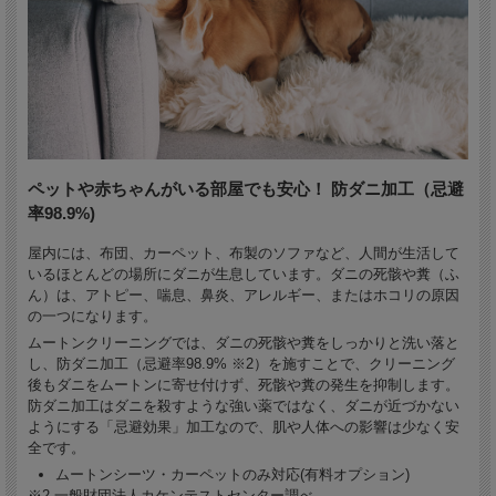
ペットや赤ちゃんがいる部屋でも安心！ 防ダニ加工（忌避
率98.9%)
屋内には、布団、カーペット、布製のソファなど、人間が生活して
いるほとんどの場所にダニが生息しています。ダニの死骸や糞（ふ
ん）は、アトピー、喘息、鼻炎、アレルギー、またはホコリの原因
の一つになります。
ムートンクリーニングでは、ダニの死骸や糞をしっかりと洗い落と
し、防ダニ加工（忌避率98.9% ※2）を施すことで、クリーニング
後もダニをムートンに寄せ付けず、死骸や糞の発生を抑制します。
防ダニ加工はダニを殺すような強い薬ではなく、ダニが近づかない
ようにする「忌避効果」加工なので、肌や人体への影響は少なく安
全です。
ムートンシーツ・カーペットのみ対応(有料オプション)
※2 一般財団法人カケンテストセンター調べ