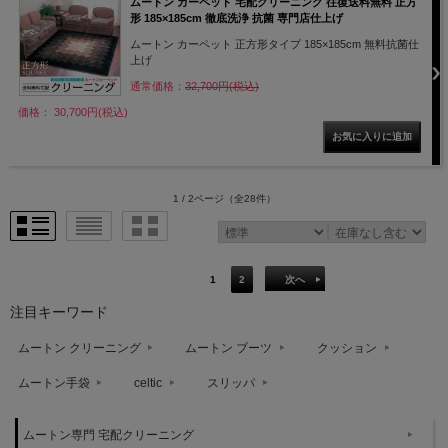
ムートン カーペット 宅配クリーニング 往復送料無料 正方
形 185×185cm 徹底洗浄 抗菌 専門店仕上げ
ムートン カーペット 正方形タイプ 185×185cm 無料抗菌仕
上げ
通常価格：
32,700円(税込)
価格： 30,700円(税込)
1 / 2ページ
（全28件）
1
2
次へ
注目キーワード
ムートン クリーニング
ムートン ブーツ
クッション
ムートン手袋
celtic
スリッパ
ムートン専門 宅配クリーニング