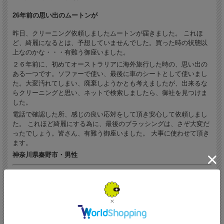
26年前の思い出のムートンが
昨日、クリーニング依頼しましたムートンが届きました。 これほ
ど、綺麗になるとは、予想していませんでした。買った時の状態以
上なのかな・・・有難う御座いました。
２６年前に、初めてオーストラリアに海外旅行した時の、思い出の
ある一つです。ソファーで使い、最後に車のシートとして使いまし
た。大変汚れてしまい、廃棄しようかとも考えましたが、出来るな
らクリーニングと思い、ネットで検索しましたら、御社を見つけま
した。
電話で確認した所、感じの良い応対をして頂き安心して依頼しまし
た。 これほど綺麗にする為に、最後のブラッシングは、さぞ大変だ
ったでしょう。皆さん、有難う御座いました。 大事に使わせて頂き
ます。
神奈川県秦野市・男性
得した気分
商品受け取りました。使えずにいたムートンがきれいにクリーニン
グされて戻ってきました。 得した気分です。ありがとうございまし
た。