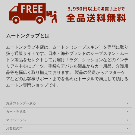
お預かりしたムートンを1点1点しっかり洗浄しま
す。※サイズ変更、クリーニング可否、修繕等が必要
な場合は事前にお伝えします。
ムートンクラブとは
ムートンクラブ本店は、ムートン（シープスキン）を専門に取り
step5
お届け
扱う通販サイトです。日本・海外ブランドのシープスキン・ムー
トン製品をセレクトしてお届け！ラグ、クッションなどのインテ
リアを中心にブーツ、手袋らアパレル製品からカー用品、介護用
品等を幅広く取り揃えております。 製品の発送からアフターケ
アなどのお客様サポートまでを含めたトータルで満足して頂ける
ムートン専門ショップです。
お店のトップへ戻る
カートを見る
お預かり後20日前後で仕上りをお届けします。キレ
マイページへ
イで清潔になったムートンをご確認ください。
お客様の声