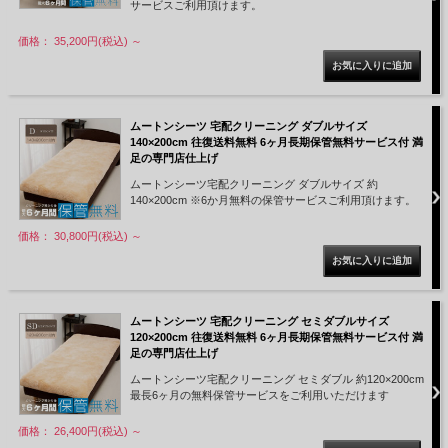
サービスご利用頂けます。
価格： 35,200円(税込)
～
step2
発送キットが届く
ムートンシーツ 宅配クリーニング ダブルサイズ
140×200cm 往復送料無料 6ヶ月長期保管無料サービス付 満
足の専門店仕上げ
ムートンシーツ宅配クリーニング ダブルサイズ 約
140×200cm ※6か月無料の保管サービスご利用頂けます。
価格： 30,800円(税込)
～
お申込み後、2-4日で「ゆうパケット」にて下記発送
キットをお届けします。
●梱包袋●送付用送り状●お客様控え●依頼書●説明書
ムートンシーツ 宅配クリーニング セミダブルサイズ
120×200cm 往復送料無料 6ヶ月長期保管無料サービス付 満
足の専門店仕上げ
ムートンシーツ宅配クリーニング セミダブル 約120×200cm
step3
最長6ヶ月の無料保管サービスをご利用いただけます
集荷依頼
価格： 26,400円(税込)
～