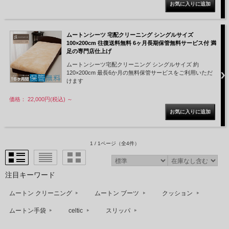
ムートンシーツ 宅配クリーニング シングルサイズ
100×200cm 往復送料無料 6ヶ月長期保管無料サービス付 満
足の専門店仕上げ
ムートンシーツ宅配クリーニング シングルサイズ 約
120×200cm 最長6か月の無料保管サービスをご利用いただ
けます
梱包が終わったらお客様控えに記載の電話にご連絡く
ださい。ご都合の良い日に集荷にお伺いしたします。
価格： 22,000円(税込)
～
step4
1 / 1ページ
（全4件）
クリーニング
注目キーワード
ムートン クリーニング
ムートン ブーツ
クッション
ムートン手袋
celtic
スリッパ