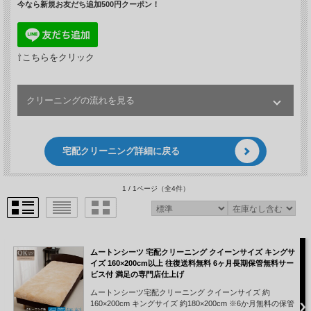
今なら新規お友だち追加500円クーポン！
⇧こちらをクリック
クリーニングの流れを見る
step1
ネットで注文
宅配クリーニング詳細に戻る
1 / 1ページ
（全4件）
ムートンシーツ 宅配クリーニング クイーンサイズ キングサ
イズ 160×200cm以上 往復送料無料 6ヶ月長期保管無料サー
ビス付 満足の専門店仕上げ
WEBまたはFAX、お電話でも承ります。サイズ等がご
ムートンシーツ宅配クリーニング クイーンサイズ 約
不明な場合はお気軽にお問い合わせください。
160×200cm キングサイズ 約180×200cm ※6か月無料の保管