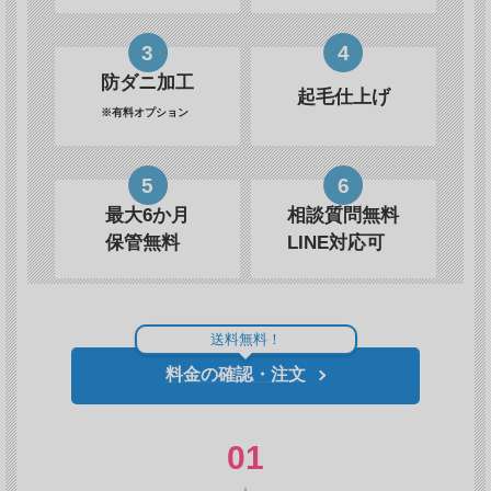
3
4
防ダニ加工
起毛仕上げ
※有料オプション
5
6
最大6か月
相談質問無料
保管無料
LINE対応可
送料無料！
料金の確認・注文