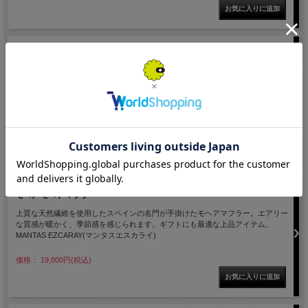
MANTAS EZCARAY 814 マンタス エスカライ MATISSE 180×22cm スペイン製
モヘア モヘヤ
コーディネートのアクセントになるカラーブロックが印象的なマフラー
MATISSE。ギフトにも最適な上品アイテム。スペイン MANTAS EZCARAY(マン
タスエスカライ)社製
価格： 16,500円(税込)
MANTAS EZCARAY 814 エスカライ PETA DE GALLO 22×250cm スペイン製
モヘア モヘヤ マフラー
上質な天然繊維を使用したスペインの名門が手掛けたモヘアマフラー。エアリー
な質感が暖かく、季節感を感じられます。ギフトにも最適な上品アイテム。
MANTAS EZCARAY(マンタスエスカライ)
価格： 19,800円(税込)