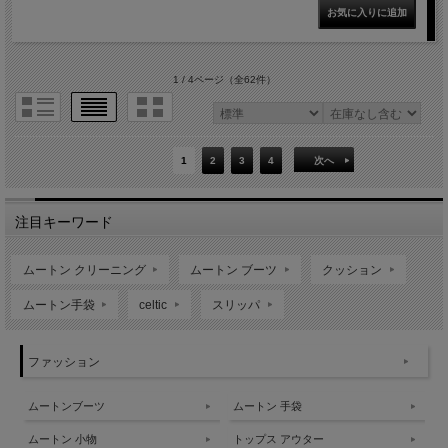
1 / 4ページ
（全62件）
1
2
3
4
次へ
注目キーワード
ムートン クリーニング
ムートン ブーツ
クッション
ムートン手袋
celtic
スリッパ
ファッション
ムートンブーツ
ムートン 手袋
ムートン 小物
トップス アウター