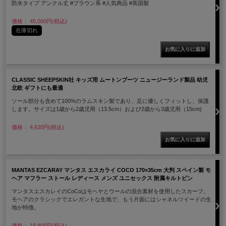
防水タイプ アンクル丈 #ブラウン系 #人気商品 #英国製
価格： 45,000円(税込)
在庫切れ
CLASSIC SHEEPSKIN社 キッズ用 ムートンブーツ ニュージーランド製品 幼児
北欧 ギフトにも最適
ソール部分も含めて100%のラムスキン製であり、足に優しくフィットし、保護
します。サイズは1歳から2歳児用（13.5cm）および2歳から3歳児用（15cm)
価格： 4,620円(税込)
MANTAS EZCARAY マンタス エスカライ COCO 170×35cm 大判 スペイン製 モ
ヘア マフラー ストール レディース メンズ ユニセックス 附属キルトピン
マンタスエスカレイのCoCoはモヘヤとウールの混合素材を使用したスカーフ。
モヘアのクラシックでエレガントな生地で、もう片面にはシャネルツイードの生
地が特徴。
価格： 19,800円(税込)