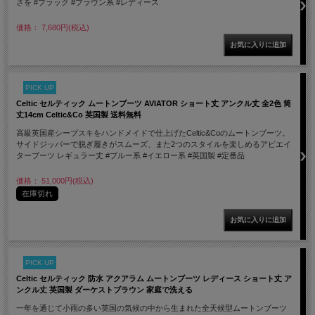
さを #ブラック #ブラウン系 #レディース
価格： 7,680円(税込)
PICK UP
Celtic セルティック ムートンブーツ AVIATOR ショート丈 アンクル丈 全2色 筒
丈14cm Celtic&Co 英国製 送料無料
高級英国産シープスキをハンドメイドで仕上げたCeltic&Coのムートンブーツ。
サイドジッパーで脱ぎ履きがスムーズ、また2つのスタイルを楽しめるアビエイ
ターブーツ レギュラー丈 #ブルー系 #イエロー系 #英国製 #定番品
価格： 51,000円(税込)
在庫切れ
PICK UP
Celtic セルティック 防水 アクアラム ムートンブーツ レディース ショート丈 ア
ンクル丈 英国製 ダーケストブラウン 家庭で洗える
一年を通じて小雨の多い英国の気候の中から生まれた全天候型ムートンブーツ