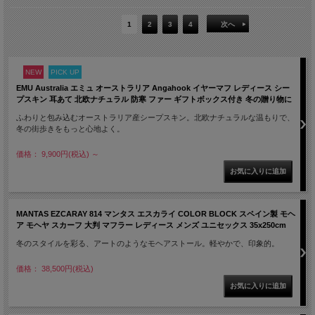
1
2
3
4
次へ
NEW
PICK UP
EMU Australia エミュ オーストラリア Angahook イヤーマフ レディース シー
プスキン 耳あて 北欧ナチュラル 防寒 ファー ギフトボックス付き 冬の贈り物に
ふわりと包み込むオーストラリア産シープスキン。北欧ナチュラルな温もりで、
冬の街歩きをもっと心地よく。
価格： 9,900円(税込)
～
MANTAS EZCARAY 814 マンタス エスカライ COLOR BLOCK スペイン製 モヘ
ア モヘヤ スカーフ 大判 マフラー レディース メンズ ユニセックス 35x250cm
冬のスタイルを彩る、アートのようなモヘアストール。軽やかで、印象的。
価格： 38,500円(税込)